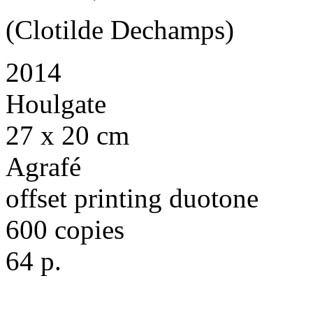
(Clotilde Dechamps)
2014
Houlgate
27 x 20 cm
Agrafé
offset printing duotone
600 copies
64 p.